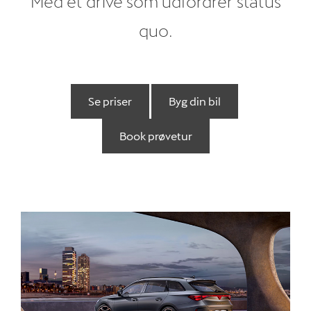
Med et drive som udfordrer status
quo.
Købsguide
Kampagner
Book prøvetur
Se priser
Byg din bil
Book digital rådg
Book prøvetur
Privatleasing
Brugte biler
Værksted
Tilbehør
Reservedele